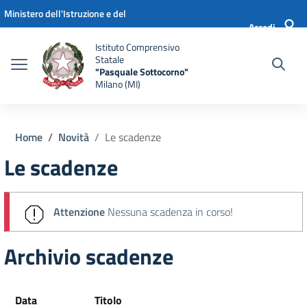
Vai ai contenuti
Vai al menu di navigazione
Vai al footer
Ministero dell'Istruzione e del
Accedi
Merito
Istituto Comprensivo
Statale
"Pasquale Sottocorno"
Milano (MI)
Home
Novità
Le scadenze
Le scadenze
Attenzione
Nessuna scadenza in corso!
Archivio scadenze
Data
Titolo