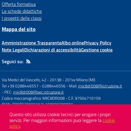
Offerta formativa
Le schede didattiche
I progetti delle classi
Mappa del sito
Amministrazione Trasparente
Albo online
Privacy Policy
Note Legali
Dichiarazioni di accessibilità
Gestione cookie
Seguici su:
Via Medici del Vascello, 42 - 20138
-
201xx Milano (MI)
Tel +39 0288446557 - 0288446556
- Mail:
miic8dr008@istruzione.it
- PEC:
miic8dr008@pec.istruzione.it
Codice meccanografico: MIIC8DR008
- C.F. 97504710159
IBAN: IT08T0306901674100000300001
Questo sito utilizza cookie tecnici per erogare i propri
servizi.
Per maggiori informazioni puoi leggere la
cookie
Concept & Design by
Designers Italia
policy
.
Sito web realizzato con CMS
SCUOLASTICO