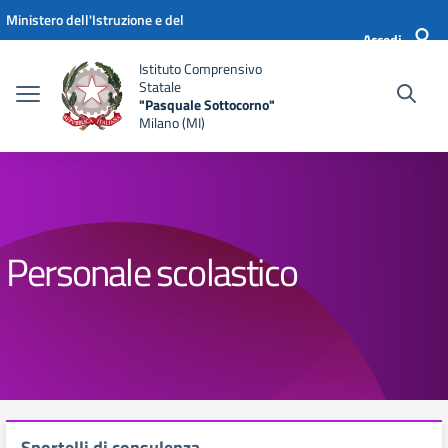
Vai ai contenuti
Vai al menu di navigazione
Vai al footer
Ministero dell'Istruzione e del
Accedi
Merito
Istituto Comprensivo
Statale
"Pasquale Sottocorno"
Milano (MI)
Personale scolastico
Sportelli di consulenza