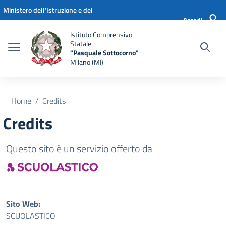
Vai ai contenuti
Vai al menu di navigazione
Vai al footer
Ministero dell'Istruzione e del
Accedi
Merito
Istituto Comprensivo
Statale
"Pasquale Sottocorno"
Milano (MI)
Home
Credits
Credits
Questo sito è un servizio offerto da
Sito Web:
SCUOLASTICO