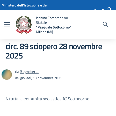
Vai ai contenuti
Vai al menu di navigazione
Vai al footer
Ministero dell'Istruzione e del
Accedi
Merito
Istituto Comprensivo
Statale
"Pasquale Sottocorno"
Milano (MI)
circ. 89 sciopero 28 novembre
2025
da
Segreteria
del
giovedì, 13 novembre 2025
A tutta la comunità scolastica IC Sottocorno