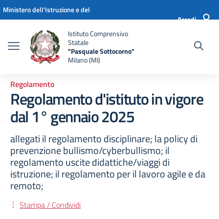
Vai ai contenuti
Vai al menu di navigazione
Vai al footer
Ministero dell'Istruzione e del
Accedi
Merito
Istituto Comprensivo
Statale
"Pasquale Sottocorno"
Milano (MI)
Regolamento
Regolamento d'istituto in vigore
dal 1° gennaio 2025
allegati il regolamento disciplinare; la policy di
prevenzione bullismo/cyberbullismo; il
regolamento uscite didattiche/viaggi di
istruzione; il regolamento per il lavoro agile e da
remoto;
Stampa / Condividi