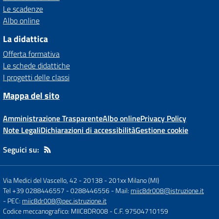
Le scadenze
Albo online
La didattica
Offerta formativa
Le schede didattiche
I progetti delle classi
Mappa del sito
Amministrazione Trasparente
Albo online
Privacy Policy
Note Legali
Dichiarazioni di accessibilità
Gestione cookie
Seguici su:
Via Medici del Vascello, 42 - 20138
-
201xx Milano (MI)
Tel +39 0288446557 - 0288446556
- Mail:
miic8dr008@istruzione.it
- PEC:
miic8dr008@pec.istruzione.it
Codice meccanografico: MIIC8DR008
- C.F. 97504710159