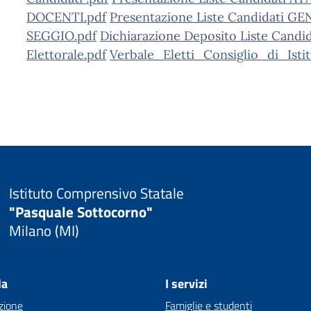
DOCENTI.pdf
Presentazione Liste Candidati GE
SEGGIO.pdf
Dichiarazione Deposito Liste Candid
Elettorale.pdf
Verbale_Eletti_Consiglio_di_Ist
Istituto Comprensivo Statale
"Pasquale Sottocorno"
Milano (MI)
la
I servizi
zione
Famiglie e studenti