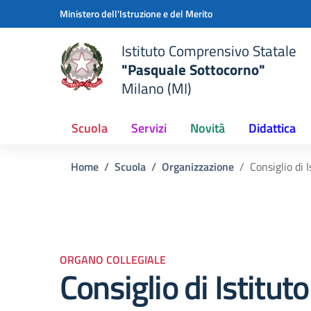
Vai ai contenuti
Vai al menu di navigazione
Vai al footer
Ministero dell'Istruzione e del Merito
Istituto Comprensivo Statale
"Pasquale Sottocorno"
Milano (MI)
Scuola
Servizi
Novità
Didattica
Home
Scuola
Organizzazione
Consiglio di
ORGANO COLLEGIALE
Consiglio di Istituto