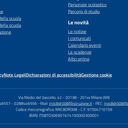
Personale scolastico
ne
Percorsi di studio
della scuola
Le novità
della scuola
Le notizie
azione
I comunicati
Calendario eventi
Le scadenze
Albo online
cy
Note Legali
Dichiarazioni di accessibilità
Gestione cookie
Via Medici del Vascello, 42 - 20138
-
201xx Milano (MI)
446557 - 0288446556
- Mail:
miic8dr008@istruzione.it
- PEC:
miic8dr008@pe
Codice meccanografico: MIIC8DR008
- C.F. 97504710159
IBAN: IT08T0306901674100000300001