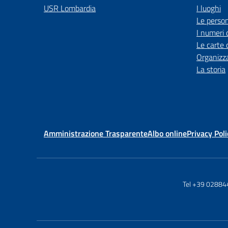
USR Lombardia
I luoghi
Le perso
I numeri 
Le carte 
Organizz
La storia
Amministrazione Trasparente
Albo online
Privacy Poli
Tel +39 0288