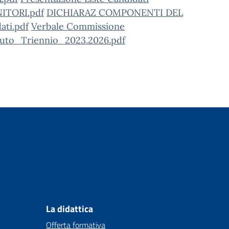
NITORI.pdf
DICHIARAZ COMPONENTI DEL
ati.pdf
Verbale Commissione
ituto_Triennio_2023.2026.pdf
La didattica
Offerta formativa