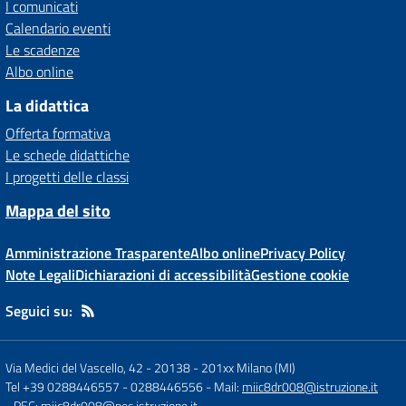
I comunicati
Calendario eventi
Le scadenze
Albo online
La didattica
Offerta formativa
Le schede didattiche
I progetti delle classi
Mappa del sito
Amministrazione Trasparente
Albo online
Privacy Policy
Note Legali
Dichiarazioni di accessibilità
Gestione cookie
Seguici su:
Via Medici del Vascello, 42 - 20138
-
201xx Milano (MI)
Tel +39 0288446557 - 0288446556
- Mail:
miic8dr008@istruzione.it
- PEC:
miic8dr008@pec.istruzione.it