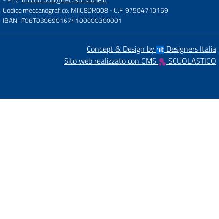
Codice meccanografico: MIIC8DR008
- C.F. 97504710159
IBAN: IT08T0306901674100000300001
Concept & Design by
Designers Italia
Sito web realizzato con CMS
SCUOLASTICO