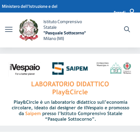
Vai ai contenuti
Vai al menu di navigazione
Vai al footer
Ministero dell'Istruzione e del
Accedi
Merito
Istituto Comprensivo
Statale
"Pasquale Sottocorno"
Milano (MI)