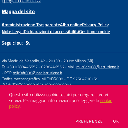
I progetti delle classi
Mappa del sito
Amministrazione Trasparente
Albo online
Privacy Policy
Note Legali
Dichiarazioni di accessibilità
Gestione cookie
Seguici su:
Via Medici del Vascello, 42 - 20138
-
201xx Milano (MI)
Tel +39 0288446557 - 0288446556
- Mail:
miic8dr008@istruzione.it
- PEC:
miic8dr008@pec.istruzione.it
Codice meccanografico: MIIC8DR008
- C.F. 97504710159
IBAN: IT08T0306901674100000300001
Questo sito utilizza cookie tecnici per erogare i propri
servizi.
Per maggiori informazioni puoi leggere la
cookie
Concept & Design by
Designers Italia
policy
.
Sito web realizzato con CMS
SCUOLASTICO
DEI COOKIE
PREFERENZE
OK