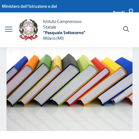
Vai ai contenuti
Vai al menu di navigazione
Vai al footer
Ministero dell'Istruzione e del
Accedi
Merito
Istituto Comprensivo
Statale
"Pasquale Sottocorno"
Milano (MI)