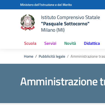
Vai ai contenuti
Vai al menu di navigazione
Vai al footer
Ministero dell'Istruzione e del Merito
Istituto Comprensivo Statale
"Pasquale Sottocorno"
Milano (MI)
Scuola
Servizi
Novità
Didattica
Home
Pubblicità legale
Amministrazione tra
Amministrazione t