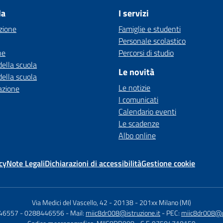
la
I servizi
zione
Famiglie e studenti
Personale scolastico
ne
Percorsi di studio
della scuola
Le novità
della scuola
Le notizie
azione
I comunicati
Calendario eventi
Le scadenze
Albo online
cy
Note Legali
Dichiarazioni di accessibilità
Gestione cookie
Via Medici del Vascello, 42 - 20138
-
201xx Milano (MI)
446557 - 0288446556
- Mail:
miic8dr008@istruzione.it
- PEC:
miic8dr008@pe